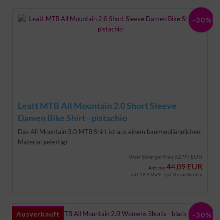
-30%
Leatt MTB All Mountain 2.0 Short Sleeve
Damen Bike Shirt - pistachio
Das All Mountain 3.0 MTB Shirt ist aus einem baumwollähnlichen
Material gefertigt
62,99 EUR
Unser bisheriger Preis
44,09 EUR
Jetzt nur
inkl. 19 % MwSt. zzgl.
Versandkosten
Ausverkauft
Ausverkauft
-30%