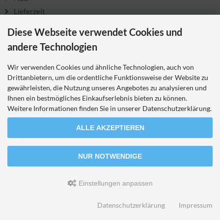
Lieferzeit
Rücksendungen
Diese Webseite verwendet Cookies und
Kontakt
andere Technologien
Cookie Einstellungen
Wir verwenden Cookies und ähnliche Technologien, auch von
Drittanbietern, um die ordentliche Funktionsweise der Website zu
Informationen
gewährleisten, die Nutzung unseres Angebotes zu analysieren und
Ihnen ein bestmögliches Einkaufserlebnis bieten zu können.
Passformen/ Größen
Weitere Informationen finden Sie in unserer Datenschutzerklärung.
Ergon Fahrradsattel
ALLE AKZEPTIEREN
Terry Damen Fahrradsattel
Sitemap
Auf dem Fahrrad richtig angezogen
NUR NOTWENDIGE
Widerruf erklären
Einstellungen anpassen
Datenschutzerklärung
Impressum