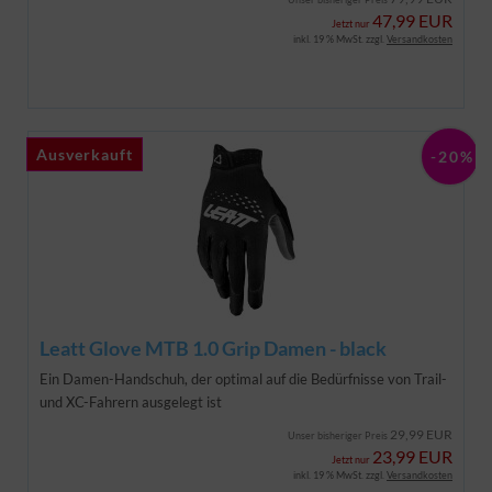
47,99 EUR
Jetzt nur
inkl. 19 % MwSt. zzgl.
Versandkosten
Ausverkauft
Ausverkauft
-20%
Leatt Glove MTB 1.0 Grip Damen - black
Ein Damen-Handschuh, der optimal auf die Bedürfnisse von Trail-
und XC-Fahrern ausgelegt ist
29,99 EUR
Unser bisheriger Preis
23,99 EUR
Jetzt nur
inkl. 19 % MwSt. zzgl.
Versandkosten