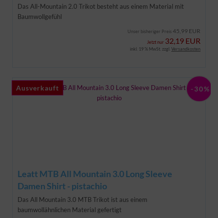
Das All-Mountain 2.0 Trikot besteht aus einem Material mit
Baumwollgefühl
45,99 EUR
Unser bisheriger Preis
32,19 EUR
Jetzt nur
inkl. 19 % MwSt. zzgl.
Versandkosten
Ausverkauft
Ausverkauft
-30%
Leatt MTB All Mountain 3.0 Long Sleeve
Damen Shirt - pistachio
Das All Mountain 3.0 MTB Trikot ist aus einem
baumwollähnlichen Material gefertigt