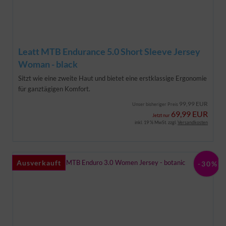
Leatt MTB Endurance 5.0 Short Sleeve Jersey
Woman - black
Sitzt wie eine zweite Haut und bietet eine erstklassige Ergonomie
für ganztägigen Komfort.
99,99 EUR
Unser bisheriger Preis
69,99 EUR
Jetzt nur
inkl. 19 % MwSt. zzgl.
Versandkosten
Ausverkauft
Ausverkauft
-30%