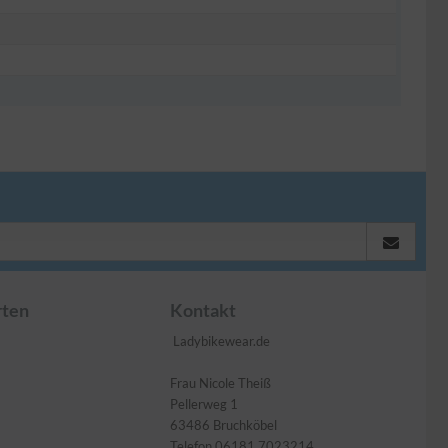
rten
Kontakt
Ladybikewear.de
Frau Nicole Theiß
Pellerweg 1
63486 Bruchköbel
Telefon 06181 7023214