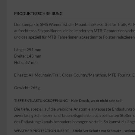
PRODUKTBESCHREIBUNG
Der kompakte SMS Women ist der Mountainbike-Sattel für Trail-, All M
aufrechteren Sitzpositionen, die bei modernen MTB-Geometrien vorhe
und das speziell für MTB-Fahrerinnen abgestimmte Polster reduzieren e
Länge: 251 mm
Breite: 143 mm
Höhe: 67 mm
Einsatz: All-Mountain/Trail, Cross-Country/Marathon, MTB-Touring, E
Gewicht: 265g
TIEFE ENTLASTUNGSÖFFNUNG
–
Kein Druck, wo er nicht sein soll
Die tiefe, speziell auf die weibliche Anatomie angepasste Entlastungs
zuverlässig Schmerzen und Taubheitsgefühle, auch bei harten Stößen
des Entlastungskanals besonders homogen verteilt. So kannst du länge
WEATHER PROTECTION INSERT
–
Effektiver Schutz vor Schmutz – serie