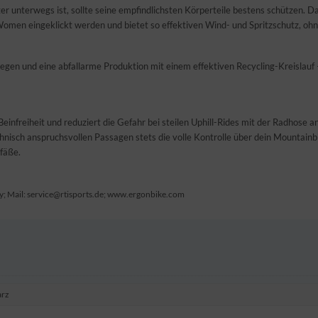
r unterwegs ist, sollte seine empfindlichsten Körperteile bestens schützen.
men eingeklickt werden und bietet so effektiven Wind- und Spritzschutz, ohne
egen und eine abfallarme Produktion mit einem effektiven Recycling-Kreislauf –
infreiheit und reduziert die Gefahr bei steilen Uphill-Rides mit der Radhose
 technisch anspruchsvollen Passagen stets die volle Kontrolle über dein Moun
fäße.
; Mail: service@rtisports.de; www.ergonbike.com
arz