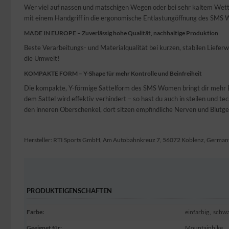
Wer viel auf nassen und matschigen Wegen oder bei sehr kaltem Wette
mit einem Handgriff in die ergonomische Entlastungöffnung des SMS Wo
MADE IN EUROPE
–
Zuverlässig hohe Qualität, nachhaltige Produktion
Beste Verarbeitungs- und Materialqualität bei kurzen, stabilen Lieferw
die Umwelt!
KOMPAKTE FORM
–
Y-Shape für mehr Kontrolle und Beinfreiheit
Die kompakte, Y-förmige Sattelform des SMS Women bringt dir mehr Be
dem Sattel wird effektiv verhindert – so hast du auch in steilen und
den inneren Oberschenkel, dort sitzen empfindliche Nerven und Blutge
Hersteller: RTI Sports GmbH, Am Autobahnkreuz 7, 56072 Koblenz, Germany
PRODUKTEIGENSCHAFTEN
Farbe
:
einfarbig
,
schw
Geeignet für
:
Mountainbike