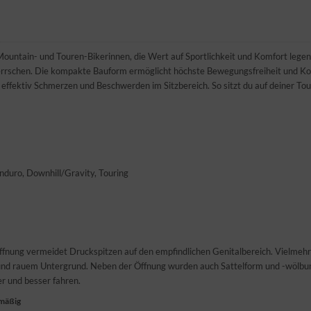
ountain- und Touren-Bikerinnen, die Wert auf Sportlichkeit und Komfort legen,
rrschen. Die kompakte Bauform ermöglicht höchste Bewegungsfreiheit und Kon
ffektiv Schmerzen und Beschwerden im Sitzbereich. So sitzt du auf deiner Tour 
nduro, Downhill/Gravity, Touring
öffnung vermeidet Druckspitzen auf den empfindlichen Genitalbereich. Vielmehr
 und rauem Untergrund. Neben der Öffnung wurden auch Sattelform und -wölbun
r und besser fahren.
nmäßig