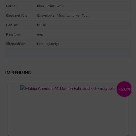
Farbe
:
blau
,
Print
,
weiß
Geeignet für
:
Gravelbike
,
Mountainbike
,
Tour
Größe
:
M
,
XL
Passform
:
eng
Sitzposition
:
Leicht geneigt
EMPFEHLUNG
6%
-20%