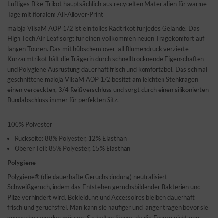
Luftiges Bike-Trikot hauptsächlich aus recycelten Materialien für warme
Tage mit floralem All-Allover-Print
maloja VilsaM AOP 1/2 ist ein tolles Radtrikot für jedes Gelände. Das
High Tech Air Leaf sorgt für einen vollkommen neuen Tragekomfort auf
langen Touren. Das mit hübschem over-all Blumendruck verzierte
Kurzarmtrikot hält die Trägerin durch schnelltrocknende Eigenschaften
und Polygiene Ausrüstung dauerhaft frisch und komfortabel. Das schmal
geschnittene maloja VilsaM AOP 1/2 besitzt am leichten Stehkragen
einen verdeckten, 3/4 Reißverschluss und sorgt durch einen silikonierten
Bundabschluss immer für perfekten Sitz.
100% Polyester
Rückseite: 88% Polyester, 12% Elasthan
Oberer Teil: 85% Polyester, 15% Elasthan
Polygiene
Polygiene® (die dauerhafte Geruchsbindung) neutralisiert
Schweißgeruch, indem das Entstehen geruchsbildender Bakterien und
Pilze verhindert wird. Bekleidung und Accessoires bleiben dauerhaft
frisch und geruchsfrei. Man kann sie häufiger und länger tragen bevor sie
gewaschen werden müssen. Sie halten länger, da die Fasern nicht von