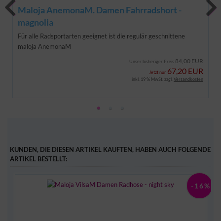
Maloja AnemonaM. Damen Fahrradshort -
magnolia
Für alle Radsportarten geeignet ist die regulär geschnittene
maloja AnemonaM
84,00 EUR
Unser bisheriger Preis
67,20 EUR
Jetzt nur
inkl. 19 % MwSt. zzgl.
Versandkosten
KUNDEN, DIE DIESEN ARTIKEL KAUFTEN, HABEN AUCH FOLGENDE
ARTIKEL BESTELLT:
-16%