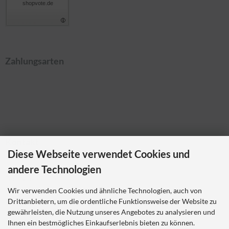
shopvote.de
Zahlungsarten
Kontakt
Diese Webseite verwendet Cookies und
Ladybikewear.de
andere Technologien
Frau Nicole Theiß
Pellerweg 1
Wir verwenden Cookies und ähnliche Technologien, auch von
63486 Bruchköbel
Drittanbietern, um die ordentliche Funktionsweise der Website zu
Telefon 06181 7023214
gewährleisten, die Nutzung unseres Angebotes zu analysieren und
nicole.theiss@ladybikewear.de
Ihnen ein bestmögliches Einkaufserlebnis bieten zu können.