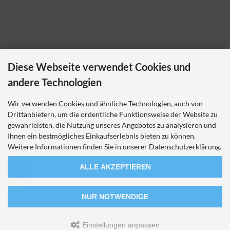
Kontakt
Diese Webseite verwendet Cookies und
Ladybikewear.de
andere Technologien
Frau Nicole Theiß
Pellerweg 1
Wir verwenden Cookies und ähnliche Technologien, auch von
63486 Bruchköbel
Drittanbietern, um die ordentliche Funktionsweise der Website zu
Telefon 06181 7023214
gewährleisten, die Nutzung unseres Angebotes zu analysieren und
nicole.theiss@ladybikewear.de
Ihnen ein bestmögliches Einkaufserlebnis bieten zu können.
Weitere Informationen finden Sie in unserer Datenschutzerklärung.
ALLE AKZEPTIEREN
NUR NOTWENDIGE
LadyBikeWear.de © 2026 | Template-Basis by andreas-guder.de
Einstellungen anpassen