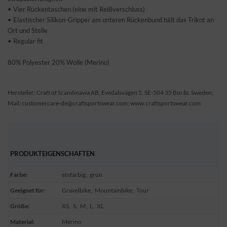
• Vier Rückentaschen (eine mit Reißverschluss)
• Elastischer Silikon-Gripper am unteren Rückenbund hält das Trikot an
Ort und Stelle
• Regular fit
80% Polyester 20% Wolle (Merino)
Hersteller: Craft of Scandinavia AB, Evedalsvägen 5, SE-504 35 Borås, Sweden;
Mail: customercare-de@craftsportswear.com; www.craftsportswear.com
PRODUKTEIGENSCHAFTEN
Farbe
:
einfarbig
,
grün
Geeignet für
:
Gravelbike
,
Mountainbike
,
Tour
Größe
:
XS
,
S
,
M
,
L
,
XL
Material
:
Merino