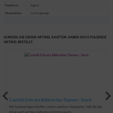
Passform
:
legere
Sitzposition
:
Leicht geneigt
KUNDEN, DIE DIESEN ARTIKEL KAUFTEN, HABEN AUCH FOLGENDE
ARTIKEL BESTELLT:
0%
Castelli Entrata Bibknicker Damen - black
Mit hochwertigen Stoffen, einem weichen Sitzpolster hält Sie die
Hose auch auf den kältesten Fahrten warm