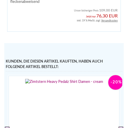
fleckenabweisend
109,00 EUR
Unser bisheriger Preis
76,30 EUR
Jetzt nur
inkl. 19 % MwSt. zzgl.
Versandkosten
KUNDEN, DIE DIESEN ARTIKEL KAUFTEN, HABEN AUCH
FOLGENDE ARTIKEL BESTELLT:
0%
-20%