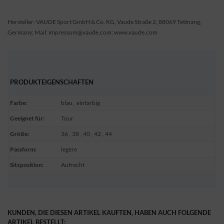
Hersteller: VAUDE Sport GmbH & Co. KG, Vaude Straße 2, 88069 Tettnang,
Germany; Mail: impressum@vaude.com; www.vaude.com
PRODUKTEIGENSCHAFTEN
Farbe
:
blau
,
einfarbig
Geeignet für
:
Tour
Größe
:
36
,
38
,
40
,
42
,
44
Passform
:
legere
Sitzposition
:
Aufrecht
KUNDEN, DIE DIESEN ARTIKEL KAUFTEN, HABEN AUCH FOLGENDE
ARTIKEL BESTELLT: