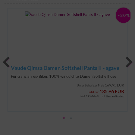
0%
-20%
Vaude Qimsa Damen Softshell Pants II - agave
Für Ganzjahres-Biker. 100% winddichte Damen Softshellhose
169,95 EUR
Unser bisheriger Preis
135,96 EUR
Jetzt nur
inkl. 19 % MwSt. zzgl.
Versandkosten