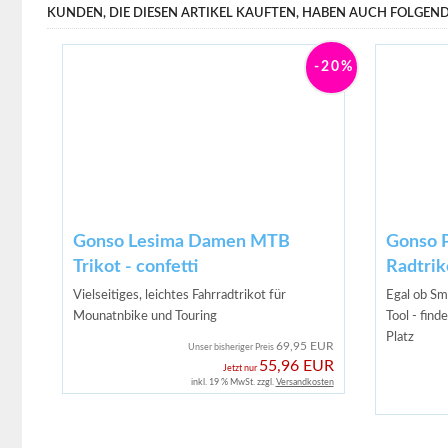
KUNDEN, DIE DIESEN ARTIKEL KAUFTEN, HABEN AUCH FOLGENDE
-20%
Gonso Lesima Damen MTB
Gonso 
Trikot - confetti
Radtriko
Vielseitiges, leichtes Fahrradtrikot für
Egal ob Sm
Mounatnbike und Touring
Tool - find
Platz
69,95 EUR
Unser bisheriger Preis
55,96 EUR
Jetzt nur
inkl. 19 % MwSt. zzgl.
Versandkosten