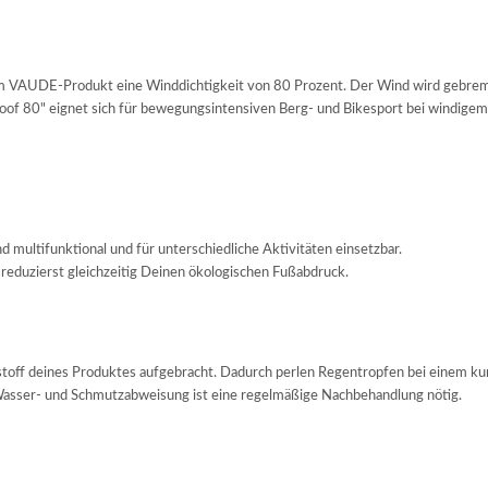
nem VAUDE-Produkt eine Winddichtigkeit von 80 Prozent. Der Wind wird gebrems
of 80" eignet sich für bewegungsintensiven Berg- und Bikesport bei windigem
ultifunktional und für unterschiedliche Aktivitäten einsetzbar.
d reduzierst gleichzeitig Deinen ökologischen Fußabdruck.
off deines Produktes aufgebracht. Dadurch perlen Regentropfen bei einem kur
e Wasser- und Schmutzabweisung ist eine regelmäßige Nachbehandlung nötig.