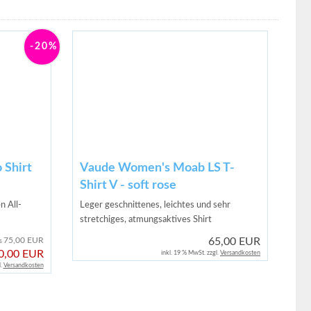
-20%
 Shirt
Vaude Women's Moab LS T-
Shirt V - soft rose
n All-
Leger geschnittenes, leichtes und sehr
stretchiges, atmungsaktives Shirt
75,00 EUR
65,00 EUR
is
0,00 EUR
inkl. 19 % MwSt. zzgl.
Versandkosten
l.
Versandkosten