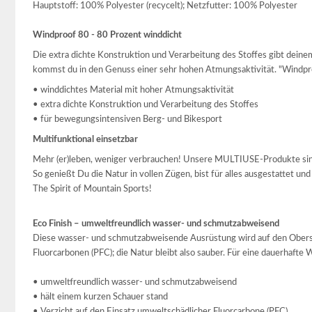
Hauptstoff: 100% Polyester (recycelt); Netzfutter: 100% Polyester
Windproof 80 - 80 Prozent winddicht
Die extra dichte Konstruktion und Verarbeitung des Stoffes gibt dei
kommst du in den Genuss einer sehr hohen Atmungsaktivität. "Windpro
• winddichtes Material mit hoher Atmungsaktivität
• extra dichte Konstruktion und Verarbeitung des Stoffes
• für bewegungsintensiven Berg- und Bikesport
Multifunktional einsetzbar
Mehr (er)leben, weniger verbrauchen! Unsere MULTIUSE-Produkte sind m
So genießt Du die Natur in vollen Zügen, bist für alles ausgestattet un
The Spirit of Mountain Sports!
Eco Finish – umweltfreundlich wasser- und schmutzabweisend
Diese wasser- und schmutzabweisende Ausrüstung wird auf den Oberst
Fluorcarbonen (PFC); die Natur bleibt also sauber. Für eine dauerhaft
• umweltfreundlich wasser- und schmutzabweisend
• hält einem kurzen Schauer stand
• Verzicht auf den Einsatz umweltschädlicher Fluorcarbone (PFC)