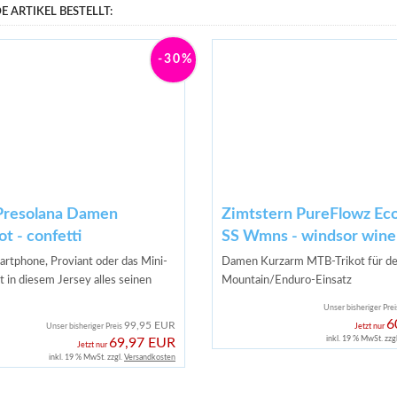
 ARTIKEL BESTELLT:
-30%
Presolana Damen
Zimtstern PureFlowz Eco
t - confetti
SS Wmns - windsor wine
artphone, Proviant oder das Mini-
Damen Kurzarm MTB-Trikot für de
et in diesem Jersey alles seinen
Mountain/Enduro-Einsatz
Unser bisheriger Pre
6
99,95 EUR
Unser bisheriger Preis
Jetzt nur
inkl. 19 % MwSt. zzg
69,97 EUR
Jetzt nur
inkl. 19 % MwSt. zzgl.
Versandkosten