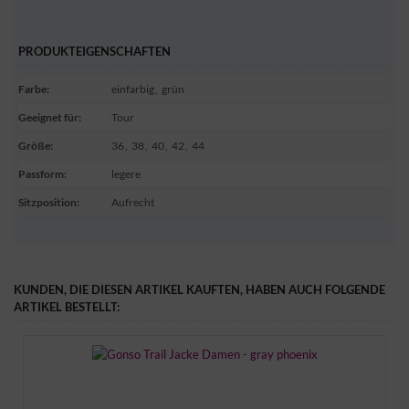
PRODUKTEIGENSCHAFTEN
Farbe
:
einfarbig
,
grün
Geeignet für
:
Tour
Größe
:
36
,
38
,
40
,
42
,
44
Passform
:
legere
Sitzposition
:
Aufrecht
KUNDEN, DIE DIESEN ARTIKEL KAUFTEN, HABEN AUCH FOLGENDE
ARTIKEL BESTELLT:
0%