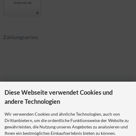
shopvote.de
Zahlungsarten
Kontakt
Diese Webseite verwendet Cookies und
Ladybikewear.de
andere Technologien
Frau Nicole Theiß
Pellerweg 1
Wir verwenden Cookies und ähnliche Technologien, auch von
63486 Bruchköbel
Drittanbietern, um die ordentliche Funktionsweise der Website zu
Telefon 06181 7023214
gewährleisten, die Nutzung unseres Angebotes zu analysieren und
nicole.theiss@ladybikewear.de
Ihnen ein bestmögliches Einkaufserlebnis bieten zu können.