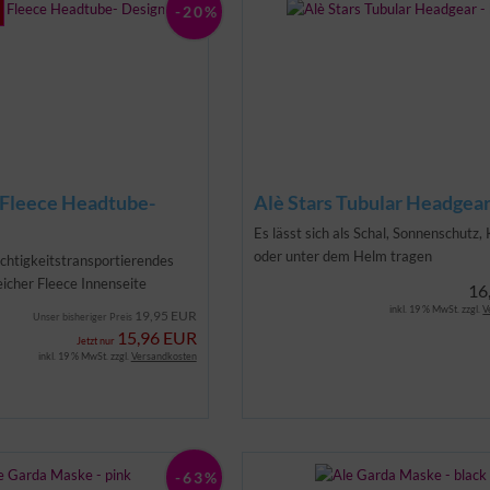
-20%
 Fleece Headtube-
Alè Stars Tubular Headgear 
Es lässt sich als Schal, Sonnenschutz,
oder unter dem Helm tragen
euchtigkeitstransportierendes
icher Fleece Innenseite
16
inkl. 19 % MwSt. zzgl.
V
19,95 EUR
Unser bisheriger Preis
15,96 EUR
Jetzt nur
inkl. 19 % MwSt. zzgl.
Versandkosten
-63%