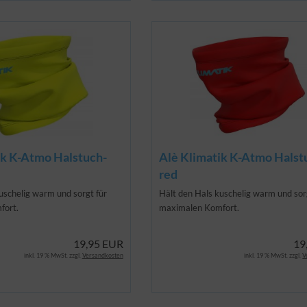
ik K-Atmo Halstuch-
Alè Klimatik K-Atmo Halst
red
uschelig warm und sorgt für
Hält den Hals kuschelig warm und sor
fort.
maximalen Komfort.
19,95 EUR
19
inkl. 19 % MwSt. zzgl.
Versandkosten
inkl. 19 % MwSt. zzgl.
V