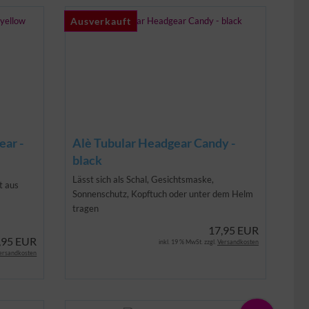
Ausverkauft
Ausverkauft
ear -
Alè Tubular Headgear Candy -
black
Lässt sich als Schal, Gesichtsmaske,
t aus
Sonnenschutz, Kopftuch oder unter dem Helm
tragen
17,95 EUR
,95 EUR
inkl. 19 % MwSt. zzgl.
Versandkosten
ersandkosten