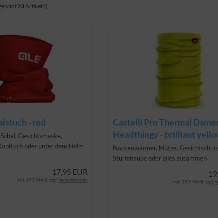
sgesamt
23
Artikeln)
lstuch - red
Castelli Pro Thermal Dame
Headthingy - brilliant yell
s Schal, Gesichtsmaske,
Kopftuch oder unter dem Helm
Nackenwärmer, Mütze, Gesichtschutz
Sturmhaube oder alles zusammen
17,95 EUR
19
inkl. 19 % MwSt. zzgl.
Versandkosten
inkl. 19 % MwSt. zzgl.
V