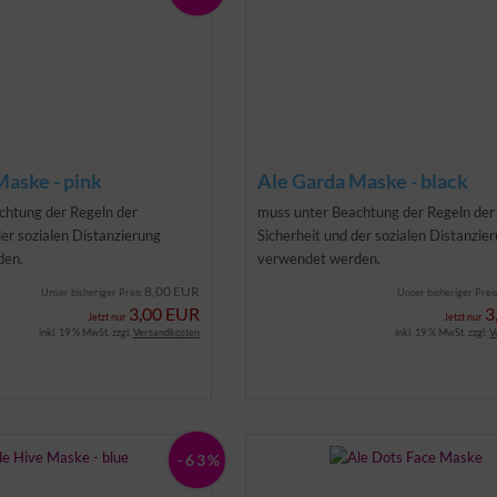
Maske - pink
Ale Garda Maske - black
chtung der Regeln der
muss unter Beachtung der Regeln der
der sozialen Distanzierung
Sicherheit und der sozialen Distanzie
den.
verwendet werden.
8,00 EUR
Unser bisheriger Preis
Unser bisheriger Prei
3,00 EUR
3
Jetzt nur
Jetzt nur
inkl. 19 % MwSt. zzgl.
Versandkosten
inkl. 19 % MwSt. zzgl.
V
-63%