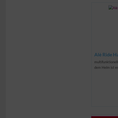
Alè Ride H
multifunktionel
dem Helm ist es