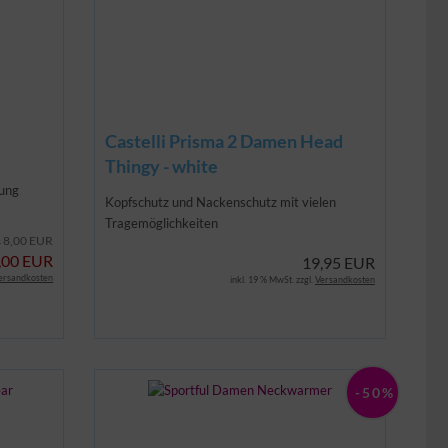
Castelli Prisma 2 Damen Head
Thingy - white
rung
Kopfschutz und Nackenschutz mit vielen
Tragemöglichkeiten
8,00 EUR
s
,00 EUR
19,95 EUR
ersandkosten
inkl. 19 % MwSt. zzgl.
Versandkosten
-50%