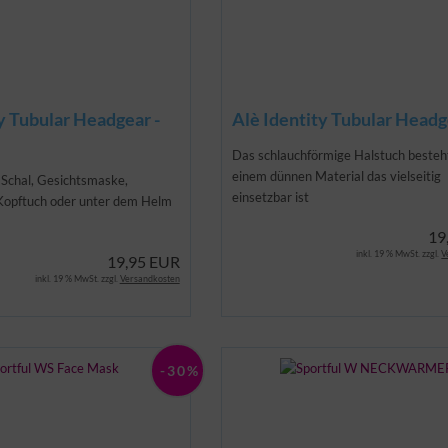
y Tubular Headgear -
Alè Identity Tubular Headg
Das schlauchförmige Halstuch besteh
einem dünnen Material das vielseitig
s Schal, Gesichtsmaske,
einsetzbar ist
Kopftuch oder unter dem Helm
19
inkl. 19 % MwSt. zzgl.
V
19,95 EUR
inkl. 19 % MwSt. zzgl.
Versandkosten
-30%