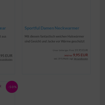
ear
Sportful Damen Neckwarmer
t aus
Mit diesem fantastisch weichen Halswärmer
sind Gesicht und Jacke vor Wärme geschützt
19,95 EUR
Unser bisheriger Preis
9,95 EUR
,95 EUR
Jetzt nur
inkl. 19 % MwSt. zzgl.
Versandkosten
ersandkosten
-50%