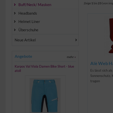
Zeige
1
bis
23
(von in
Buff/Neck/ Masken
Headbands
Helmet Liner
Überschuhe
Neue Artikel
Angebote
mehr
»
Alè Web Ha
Karpos Val Viola Damen Bike Short - blue
Es lässt sich al
atoll
Sonnenschutz, 
tragen