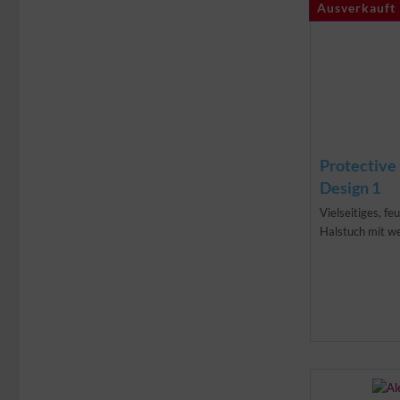
Ausverkauft
Ausverkauft
Protective
Design 1
Vielseitiges, f
Halstuch mit we