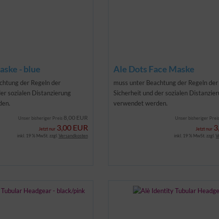
aske - blue
Ale Dots Face Maske
chtung der Regeln der
muss unter Beachtung der Regeln der
der sozialen Distanzierung
Sicherheit und der sozialen Distanzie
den.
verwendet werden.
8,00 EUR
Unser bisheriger Preis
Unser bisheriger Prei
3,00 EUR
3
Jetzt nur
Jetzt nur
inkl. 19 % MwSt. zzgl.
Versandkosten
inkl. 19 % MwSt. zzgl.
V