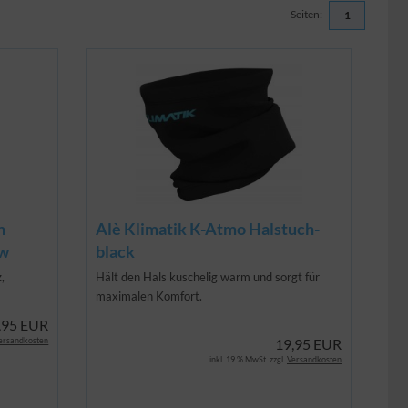
Seiten:
1
n
Alè Klimatik K-Atmo Halstuch-
ow
black
,
Hält den Hals kuschelig warm und sorgt für
maximalen Komfort.
,95 EUR
ersandkosten
19,95 EUR
inkl. 19 % MwSt. zzgl.
Versandkosten