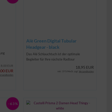
Alè Green Digital Tubular
Headgear - black
rung
Das Alé Schlauchtuch ist der optimale
Begleiter für Ihre nächste Radtour
8,00 EUR
s
18,95 EUR
,00 EUR
inkl. 19 % MwSt. zzgl.
Versandkosten
ersandkosten
-63%