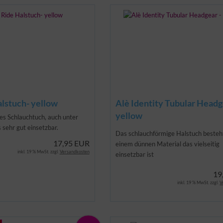
alstuch- yellow
Alè Identity Tubular Headg
yellow
les Schlauchtuch, auch unter
 sehr gut einsetzbar.
Das schlauchförmige Halstuch besteh
17,95 EUR
einem dünnen Material das vielseitig
inkl. 19 % MwSt. zzgl.
Versandkosten
einsetzbar ist
19
inkl. 19 % MwSt. zzgl.
V