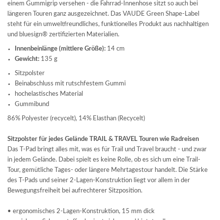
einem Gummigrip versehen - die Fahrrad-Innenhose sitzt so auch bei
längeren Touren ganz ausgezeichnet. Das VAUDE Green Shape-Label
steht für ein umweltfreundliches, funktionelles Produkt aus nachhaltigen
und bluesign® zertifizierten Materialien.
Innenbeinlänge (mittlere Größe):
14 cm
Gewicht:
135 g
Sitzpolster
Beinabschluss mit rutschfestem Gummi
hochelastisches Material
Gummibund
86% Polyester (recycelt), 14% Elasthan (Recycelt)
Sitzpolster für jedes Gelände TRAIL & TRAVEL Touren wie Radreisen
Das T-Pad bringt alles mit, was es für Trail und Travel braucht - und zwar
in jedem Gelände. Dabei spielt es keine Rolle, ob es sich um eine Trail-
Tour, gemütliche Tages- oder längere Mehrtagestour handelt. Die Stärke
des T-Pads und seiner 2-Lagen-Konstruktion liegt vor allem in der
Bewegungsfreiheit bei aufrechterer Sitzposition.
• ergonomisches 2-Lagen-Konstruktion, 15 mm dick