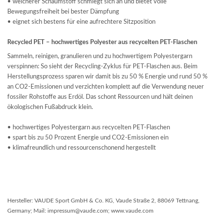
• weicherer Schaumstoff schmiegt sich an und bietet volle
Bewegungsfreiheit bei bester Dämpfung
• eignet sich bestens für eine aufrechtere Sitzposition
Recycled PET – hochwertiges Polyester aus recycelten PET-Flaschen
Sammeln, reinigen, granulieren und zu hochwertigem Polyestergarn
verspinnen: So sieht der Recycling-Zyklus für PET-Flaschen aus. Beim
Herstellungsprozess sparen wir damit bis zu 50 % Energie und rund 50 %
an CO2-Emissionen und verzichten komplett auf die Verwendung neuer
fossiler Rohstoffe aus Erdöl. Das schont Ressourcen und hält deinen
ökologischen Fußabdruck klein.
• hochwertiges Polyestergarn aus recycelten PET-Flaschen
• spart bis zu 50 Prozent Energie und CO2-Emissionen ein
• klimafreundlich und ressourcenschonend hergestellt
Hersteller: VAUDE Sport GmbH & Co. KG, Vaude Straße 2, 88069 Tettnang,
Germany; Mail: impressum@vaude.com; www.vaude.com