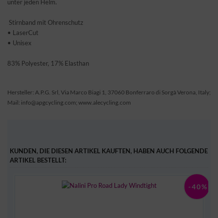
unter jeden Helm.
Stirnband mit Ohrenschutz
• LaserCut
• Unisex
83% Polyester, 17% Elasthan
Hersteller: A.P.G. Srl, Via Marco Biagi 1, 37060 Bonferraro di Sorgà Verona, Italy;
Mail: info@apgcycling.com; www.alecycling.com
KUNDEN, DIE DIESEN ARTIKEL KAUFTEN, HABEN AUCH FOLGENDE
ARTIKEL BESTELLT:
0%
-40%