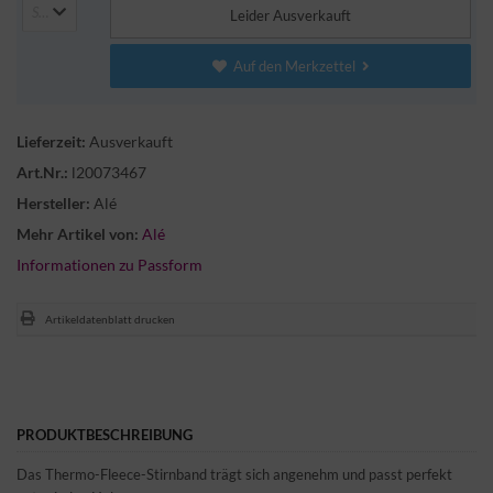
Select Here
Leider Ausverkauft
Auf den Merkzettel
Lieferzeit:
Ausverkauft
Art.Nr.:
l20073467
Hersteller:
Alé
Mehr Artikel von:
Alé
Informationen zu Passform
Artikeldatenblatt drucken
PRODUKTBESCHREIBUNG
Das Thermo-Fleece-Stirnband trägt sich angenehm und passt perfekt