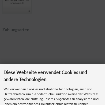
shopvote.de
Zahlungsarten
Kontakt
Diese Webseite verwendet Cookies und
Ladybikewear.de
andere Technologien
Frau Nicole Theiß
Pellerweg 1
Wir verwenden Cookies und ähnliche Technologien, auch von
63486 Bruchköbel
Drittanbietern, um die ordentliche Funktionsweise der Website zu
Telefon 06181 7023214
gewährleisten, die Nutzung unseres Angebotes zu analysieren und
nicole.theiss@ladybikewear.de
Ihnen ein bestmögliches Einkaufserlebnis bieten zu können.