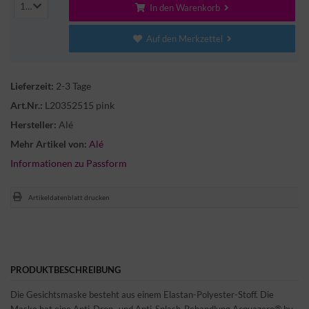
1
In den Warenkorb
Auf den Merkzettel
Lieferzeit:
2-3 Tage
Art.Nr.:
L20352515 pink
Hersteller:
Alé
Mehr Artikel von:
Alé
Informationen zu Passform
Artikeldatenblatt drucken
PRODUKTBESCHREIBUNG
Die Gesichtsmaske besteht aus einem Elastan-Polyester-Stoff. Die
Maske hat eine Anti-Drop- und Anti-Splash-Behandlung Acquazero® by