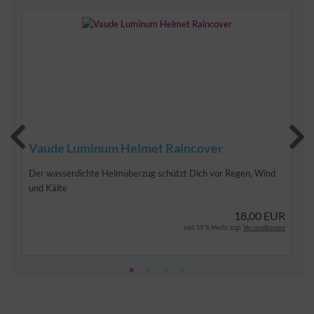
3%
Vaude Luminum Helmet Raincover
Der wasserdichte Helmüberzug schützt Dich vor Regen, Wind
und Kälte
18,00 EUR
inkl. 19 % MwSt. zzgl.
Versandkosten