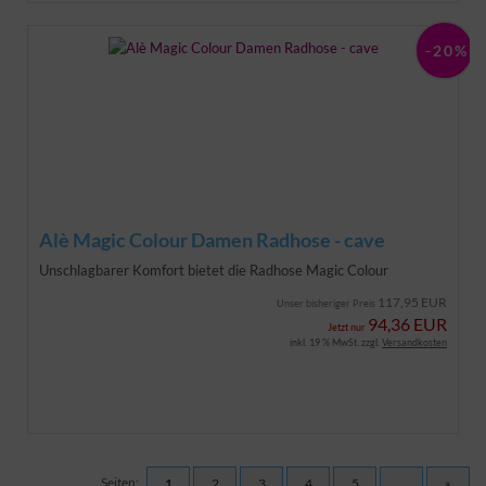
-20%
Alè Magic Colour Damen Radhose - cave
Unschlagbarer Komfort bietet die Radhose Magic Colour
117,95 EUR
Unser bisheriger Preis
94,36 EUR
Jetzt nur
inkl. 19 % MwSt. zzgl.
Versandkosten
Seiten:
1
2
3
4
5
...
»