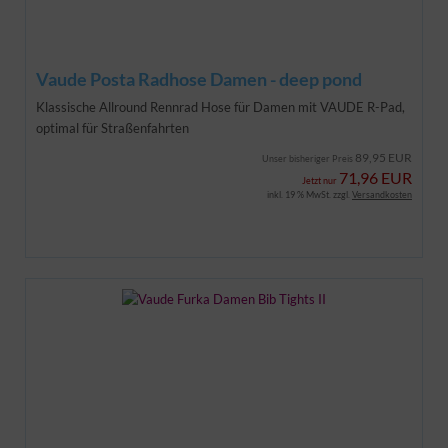
Vaude Posta Radhose Damen - deep pond
Klassische Allround Rennrad Hose für Damen mit VAUDE R-Pad,
optimal für Straßenfahrten
89,95 EUR
Unser bisheriger Preis
71,96 EUR
Jetzt nur
inkl. 19 % MwSt. zzgl.
Versandkosten