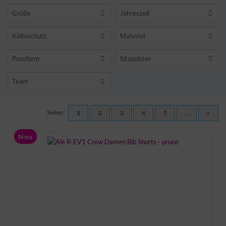
Größe
Jahreszeit
Kälteschutz
Material
Passform
Sitzpolster
Team
Seiten:
1
2
3
4
5
...
»
Neu