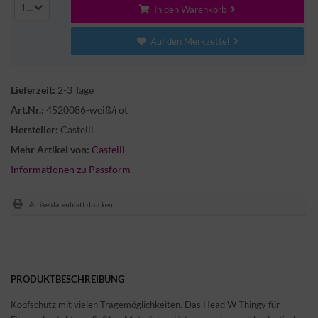
1
In den Warenkorb
Auf den Merkzettel
Lieferzeit:
2-3 Tage
Art.Nr.:
4520086-weiß/rot
Hersteller:
Castelli
Mehr Artikel von:
Castelli
Informationen zu Passform
Artikeldatenblatt drucken
PRODUKTBESCHREIBUNG
Kopfschutz mit vielen Tragemöglichkeiten. Das Head W Thingy für