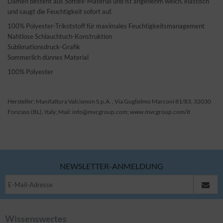
Damen besteht aus Softlex-Material und ist angenehm weich, elastisch
und saugt die Feuchtigkeit sofort auf.
100% Polyester-Trikotstoff für maximales Feuchtigkeitsmanagement
Nahtlose Schlauchtuch-Konstruktion
Sublimationsdruck-Grafik
Sommerlich dünnes Material
100% Polyester
Hersteller: Manifattura Valcismon S.p.A. , Via Guglielmo Marconi 81/83, 32030
Fonzaso (BL), Italy; Mail: info@mvcgroup.com; www.mvcgroup.com/it
NEWSLETTER-ANMELDUNG
Wissenswertes