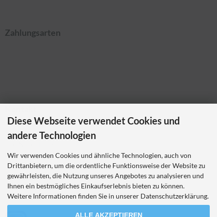
Zahlungsarten
Kontakt
Diese Webseite verwendet Cookies und
Ladybikewear.de
andere Technologien
Frau Nicole Theiß
Pellerweg 1
Wir verwenden Cookies und ähnliche Technologien, auch von
63486 Bruchköbel
Drittanbietern, um die ordentliche Funktionsweise der Website zu
Telefon 06181 7023214
gewährleisten, die Nutzung unseres Angebotes zu analysieren und
nicole.theiss@ladybikewear.de
Ihnen ein bestmögliches Einkaufserlebnis bieten zu können.
Weitere Informationen finden Sie in unserer Datenschutzerklärung.
ALLE AKZEPTIEREN