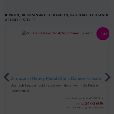
KUNDEN, DIE DIESEN ARTIKEL KAUFTEN, HABEN AUCH FOLGENDE
ARTIKEL BESTELLT:
0%
-20%
Zimtstern Heavy Pedalz Shirt Damen - cream
Das Tech Tee, das rockt - auch wenn du schwer in die Pedale
treten musst
45,00 EUR
Unser bisheriger Preis
36,00 EUR
Jetzt nur
inkl. 19 % MwSt. zzgl.
Versandkosten