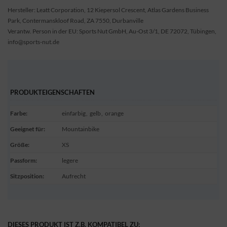
Hersteller: Leatt Corporation, 12 Kiepersol Crescent, Atlas Gardens Business
Park, Contermanskloof Road, ZA 7550, Durbanville
Verantw. Person in der EU: Sports Nut GmbH, Au-Ost 3/1, DE 72072, Tübingen,
info@sports-nut.de
PRODUKTEIGENSCHAFTEN
Farbe
:
einfarbig
,
gelb
,
orange
Geeignet für
:
Mountainbike
Größe
:
XS
Passform
:
legere
Sitzposition
:
Aufrecht
DIESES PRODUKT IST Z.B. KOMPATIBEL ZU: