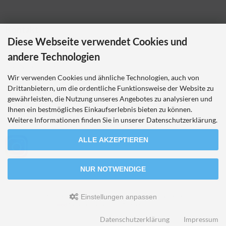
Kontakt
Diese Webseite verwendet Cookies und
Ladybikewear.de
andere Technologien
Frau Nicole Theiß
Pellerweg 1
Wir verwenden Cookies und ähnliche Technologien, auch von
63486 Bruchköbel
Drittanbietern, um die ordentliche Funktionsweise der Website zu
Telefon 06181 7023214
gewährleisten, die Nutzung unseres Angebotes zu analysieren und
nicole.theiss@ladybikewear.de
Ihnen ein bestmögliches Einkaufserlebnis bieten zu können.
Weitere Informationen finden Sie in unserer Datenschutzerklärung.
ALLE AKZEPTIEREN
NUR NOTWENDIGE
LadyBikeWear.de © 2026 | Template-Basis by andreas-guder.de
Einstellungen anpassen
mod
ified eCommerce Shopsoftware © 2009-2026
Datenschutzerklärung
Impressum