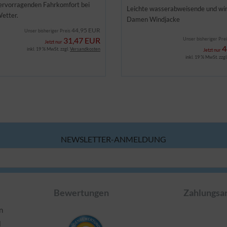
hervorragenden Fahrkomfort bei
Leichte wasserabweisende und wi
etter.
Damen Windjacke
44,95 EUR
Unser bisheriger Preis
31,47 EUR
Unser bisheriger Pre
Jetzt nur
4
inkl. 19 % MwSt. zzgl.
Versandkosten
Jetzt nur
inkl. 19 % MwSt. zzgl
NEWSLETTER-ANMELDUNG
Bewertungen
Zahlungsa
n
l