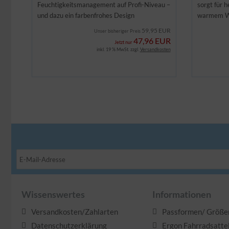
Feuchtigkeitsmanagement auf Profi-Niveau –
sorgt für 
und dazu ein farbenfrohes Design
warmem W
59,95 EUR
Unser bisheriger Preis
47,96 EUR
Jetzt nur
inkl. 19 % MwSt. zzgl.
Versandkosten
Wissenswertes
Informationen
Versandkosten/Zahlarten
Passformen/ Größe
Datenschutzerklärung
Ergon Fahrradsatte