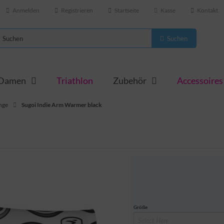
Anmelden
Registrieren
Startseite
Kasse
Kontakt
Suchen
 Damen
Triathlon
Zubehör
Accessoires
nge
Sugoi Indie Arm Warmer black
Größe
Select Here