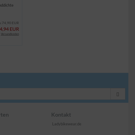
nddichte
74,90 EUR
is
4,94 EUR
.
Versandkosten
rten
Kontakt
Ladybikewear.de