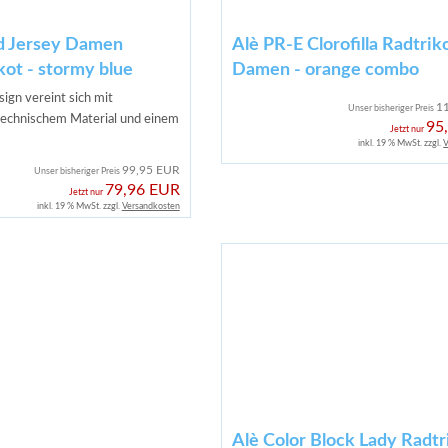
d Jersey Damen
Alè PR-E Clorofilla Radtrik
kot - stormy blue
Damen - orange combo
sign vereint sich mit
1
Unser bisheriger Preis
echnischem Material und einem
95
Jetzt nur
inkl. 19 % MwSt. zzgl.
V
99,95 EUR
Unser bisheriger Preis
79,96 EUR
Jetzt nur
inkl. 19 % MwSt. zzgl.
Versandkosten
Alè Color Block Lady Radtr