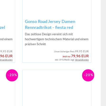
Gonso Road Jersey Damen
zel
Rennradtrikot - fiesta red
Das zeitlose Design vereint sich mit
und einem
hochwertigem technischem Material und einem
präzisen Schnitt
99,95 EUR
99,95 EUR
Unser bisheriger Preis
,96 EUR
79,96 EUR
Jetzt nur
ersandkosten
inkl. 19 % MwSt. zzgl.
Versandkosten
-20%
-20%