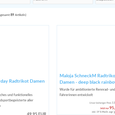
sgesamt
89
Artikeln)
Maloja SchneckM Radtriko
yday Radtrikot Damen
Damen - deep black rainb
Wurde für ambitionierte Rennrad- und
sches und funktionelles
Fahrerinnen entwickelt
adsportbegeisterte aller
1
Unser bisheriger Preis
n
95
Jetzt nur
inkl. 19 % MwSt. zzgl.
V
49,95 EUR