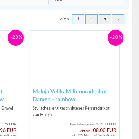
Seiten:
1
2
3
»
-20%
-20%
t
Maloja VelikaM Rennradtrikot
ow
Damen - rainbow
 Gravel-
Stylisches, eng geschnittenes Rennradtrikot
von Maloja
19,95 EUR
135,00 EUR
Unser bisheriger Preis
,96 EUR
108,00 EUR
Jetzt nur
ersandkosten
inkl. 19 % MwSt. zzgl.
Versandkosten