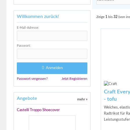
Willkommen zurück!
Zeige
1
bis
32
(von in
E-Mail-Adresse:
Passwort:
Anmelden
Passwort vergessen?
Jetzt Registrieren
Craft Ever
Angebote
- tofu
mehr
»
Weiches, elasti
Castelli Troppo Shoecover
Radtrikot für R
Leistungsstufe