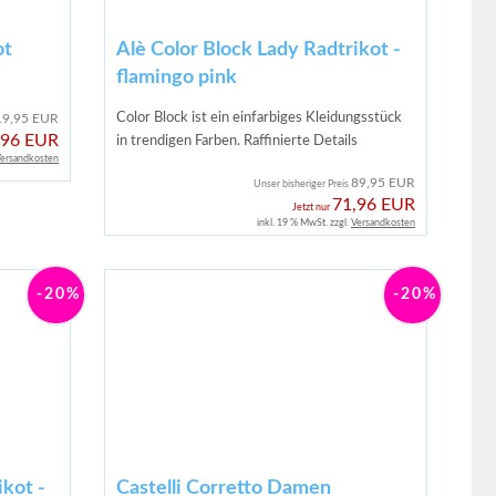
ot
Alè Color Block Lady Radtrikot -
flamingo pink
Color Block ist ein einfarbiges Kleidungsstück
19,95 EUR
,96 EUR
in trendigen Farben. Raffinierte Details
ersandkosten
89,95 EUR
Unser bisheriger Preis
71,96 EUR
Jetzt nur
inkl. 19 % MwSt. zzgl.
Versandkosten
-20%
-20%
ikot -
Castelli Corretto Damen