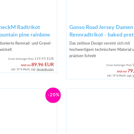
neckM Radtrikot
Gonso Road Jersey Damen
untain pine rainbow
Rennradtrikot - baked pret
ionierte Rennrad- und Gravel-
Das zeitlose Design vereint sich mit
wickelt
hochwertigem technischem Material 
präzisen Schnitt
119,95 EUR
Unser bisheriger Preis
89,96 EUR
Jetzt nur
Unser bisheriger Preis
inkl. 19 % MwSt. zzgl.
Versandkosten
79
Jetzt nur
inkl. 19 % MwSt. zzgl.
V
-20%