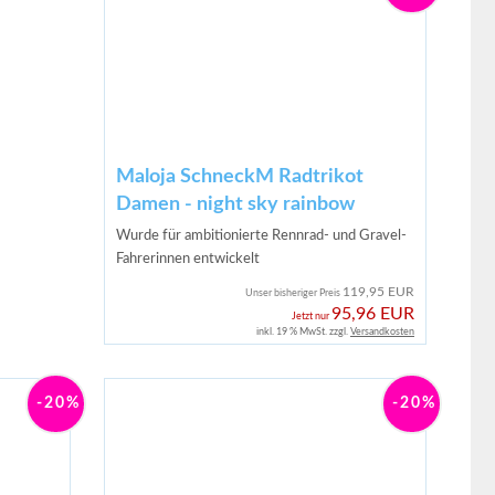
Maloja SchneckM Radtrikot
Damen - night sky rainbow
Wurde für ambitionierte Rennrad- und Gravel-
Fahrerinnen entwickelt
119,95 EUR
Unser bisheriger Preis
95,96 EUR
Jetzt nur
inkl. 19 % MwSt. zzgl.
Versandkosten
-20%
-20%