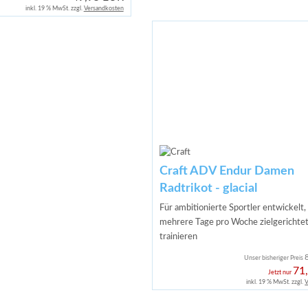
inkl. 19 % MwSt. zzgl.
Versandkosten
Craft ADV Endur Damen
Radtrikot - glacial
Für ambitionierte Sportler entwickelt,
mehrere Tage pro Woche zielgerichte
trainieren
Unser bisheriger Preis
71
Jetzt nur
inkl. 19 % MwSt. zzgl.
V