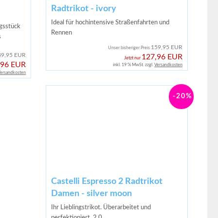
Radtrikot - ivory
Ideal für hochintensive Straßenfahrten und
ngsstück
Rennen
s
159,95 EUR
Unser bisheriger Preis
89,95 EUR
127,96 EUR
Jetzt nur
,96 EUR
inkl. 19 % MwSt. zzgl.
Versandkosten
ersandkosten
-20%
Castelli Espresso 2 Radtrikot
Damen - silver moon
Ihr Lieblingstrikot. Überarbeitet und
perfektioniert. 2.0