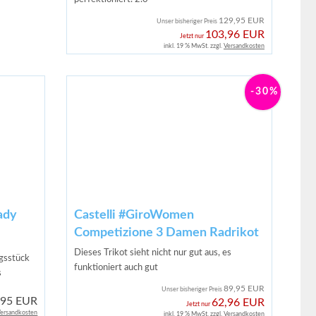
129,95 EUR
Unser bisheriger Preis
103,96 EUR
Jetzt nur
inkl. 19 % MwSt. zzgl.
Versandkosten
-30%
ady
Castelli #GiroWomen
Competizione 3 Damen Radrikot
Dieses Trikot sieht nicht nur gut aus, es
ngsstück
funktioniert auch gut
s
89,95 EUR
Unser bisheriger Preis
,95 EUR
62,96 EUR
Jetzt nur
ersandkosten
inkl. 19 % MwSt. zzgl.
Versandkosten