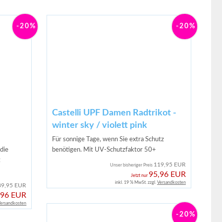
-20%
-20%
Castelli UPF Damen Radtrikot -
winter sky / violett pink
Für sonnige Tage, wenn Sie extra Schutz
 die
benötigen. Mit UV-Schutzfaktor 50+
t
119,95 EUR
Unser bisheriger Preis
95,96 EUR
Jetzt nur
inkl. 19 % MwSt. zzgl.
Versandkosten
89,95 EUR
,96 EUR
ersandkosten
-20%