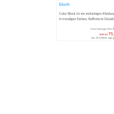
blush
Color Block ist ein einfarbiges Kleidu
in trendigen Farben. Raffinierte Detail
Unser bisheriger Preis
71
Jetzt nur
inkl. 19 % MwSt. zzgl.
V