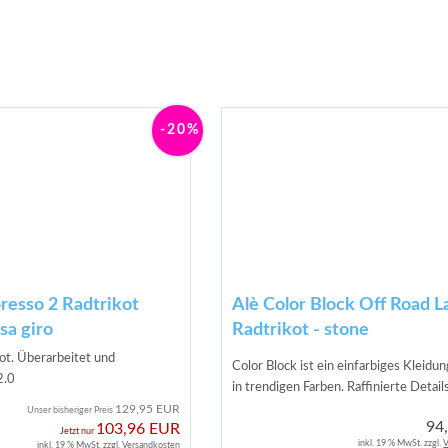
-20%
presso 2 Radtrikot
Alè Color Block Off Road L
sa giro
Radtrikot - stone
kot. Überarbeitet und
Color Block ist ein einfarbiges Kleidu
2.0
in trendigen Farben. Raffinierte Detail
129,95 EUR
Unser bisheriger Preis
94
103,96 EUR
Jetzt nur
inkl. 19 % MwSt. zzgl.
V
inkl. 19 % MwSt. zzgl.
Versandkosten