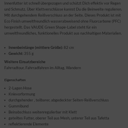
Innenfutter ist schnell übergezogen und schützt Dich effektiv vor Regen
und Schmutz. Über Klettverschlüsse kannst Du die Beinweite regulieren.
Mit durchgehendem Reißverschluss an der Seite. Dieses Produkt ist mit
Eco Finish umweltfreundlich wasserabweisend ohne Fluorcarbone (PFC)
hergestellt. Das VAUDE Green Shape-Label steht für ein
umweltfreundliches, funktionelles Produkt aus nachhaltigen Materialien.
Innenbeinlänge (mittlere Größe):
82 cm
Gewicht:
355 g
Weitere Einsatzbereiche
Fahrradtour, Fahrradfahren im Alltag, Wandern
Eigenschaften
2-Lagen Hose
Knievorformung
durchgehender , teilbarer, abgedeckter Seiten-Reißverschluss
Gummibund
Beinabschluss weitenregulierbar mit Klett
geteiltes Futter, oberer Teil aus Mesh, unterer Teil aus Tafetta
reflektierende Elemente