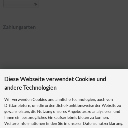
Zahlungsarten
Kontakt
Diese Webseite verwendet Cookies und
Ladybikewear.de
andere Technologien
Frau Nicole Theiß
Pellerweg 1
Wir verwenden Cookies und ähnliche Technologien, auch von
63486 Bruchköbel
Drittanbietern, um die ordentliche Funktionsweise der Website zu
Telefon 06181 7023214
gewährleisten, die Nutzung unseres Angebotes zu analysieren und
nicole.theiss@ladybikewear.de
Ihnen ein bestmögliches Einkaufserlebnis bieten zu können.
Weitere Informationen finden Sie in unserer Datenschutzerklärung.