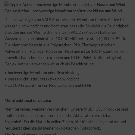
Ceplex Active - hochwertige Membran schützt vor Nässe und Wind
Die hochwertige, von VAUDE entwickelte Membran Ceplex Active ist
wasser- und winddicht und hoch atmungsaktiv. So bleibt die Feuchtigkeit
draußen und die Wärme drinnen. Dein VAUDE-Produkt hält einer
Wassersäule von mindestens 10.000 Millimetern stand (JIS L 1092 B).
Die Membran besteht aus Polyurethan (PU), Thermoplastischem
Polyurethan (TPU) oder Polyester (PES) und ist zu 100 Prozent frei von
umweltschädlichen Fluorcarbonen und PTFE (Polytetrafluorethylen).
Ceplex Active verwenden wir auch als Beschichtung.
• hochwertige Membran oder Beschichtung
• wasserdicht, atmungsaktiv und winddicht
• zu 100 Prozent frei von Fluorcarbonen und PTFE
Multifunktional einsetzbar
Mehr (er)leben, weniger verbrauchen! Unsere MULTIUSE-Produkte sind
multifunktional und für unterschiedliche Aktivitäten einsetzbar.
So genießt Du die Natur in vollen Zügen, bist für alles ausgestattet und
reduzierst gleichzeitig Deinen ökologischen Fußabdruck.
The Spirit of Mountain Sports!