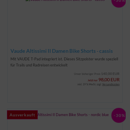
-30%
Vaude Altissimi II Damen Bike Shorts - cassis
Mit VAUDE T-Pad integriert ist. Dieses Sitzpolster wurde speziell
für Trails und Radreisen entwickelt
140,00 EUR
Unser bisheriger Preis
98,00 EUR
Jetzt nur
inkl. 19 % MwSt. zzgl.
Versandkosten
Ausverkauft
Ausverkauft
-30%