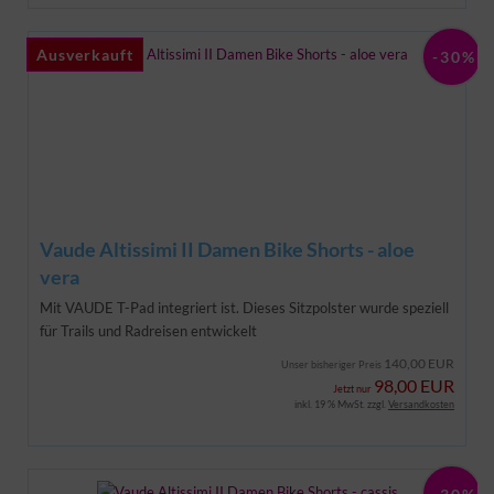
Ausverkauft
Ausverkauft
-30%
Vaude Altissimi II Damen Bike Shorts - aloe
vera
Mit VAUDE T-Pad integriert ist. Dieses Sitzpolster wurde speziell
für Trails und Radreisen entwickelt
140,00 EUR
Unser bisheriger Preis
98,00 EUR
Jetzt nur
inkl. 19 % MwSt. zzgl.
Versandkosten