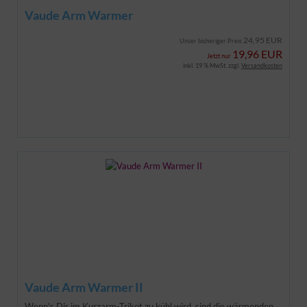
Vaude Arm Warmer
24,95 EUR
Unser bisheriger Preis
19,96 EUR
Jetzt nur
inkl. 19 % MwSt. zzgl.
Versandkosten
Vaude Arm Warmer II
Wenn's Dir im Kurzarm-Trikot zu kühl wird, sind die wärmenden