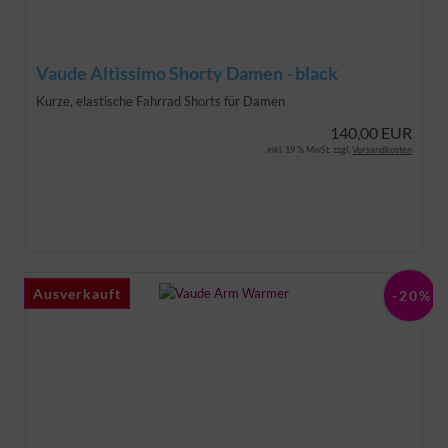
Vaude Altissimo Shorty Damen - black
Kurze, elastische Fahrrad Shorts für Damen
140,00 EUR
inkl. 19 % MwSt. zzgl.
Versandkosten
Ausverkauft
Ausverkauft
-20%