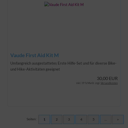
Vaude First Aid Kit M
Umfangreich ausgestattetes Erste Hilfe-Set und für diverse Bike-
und Hike-Aktivitäten geeignet
30,00 EUR
inkl. 19 % MwSt. zzgl.
Versandkosten
Seiten:
1
2
3
4
5
...
»