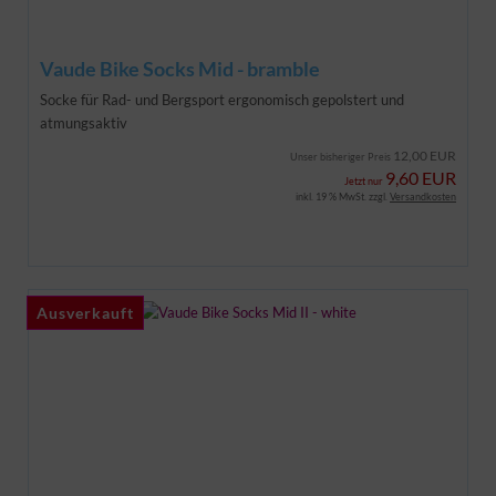
Vaude Bike Socks Mid - bramble
Socke für Rad- und Bergsport
ergonomisch gepolstert und
atmungsaktiv
12,00 EUR
Unser bisheriger Preis
9,60 EUR
Jetzt nur
inkl. 19 % MwSt. zzgl.
Versandkosten
Ausverkauft
Ausverkauft