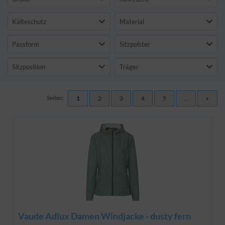
Kälteschutz
Material
Passform
Sitzpolster
Sitzposition
Träger
Seiten:
1
2
3
4
5
...
»
Vaude Adlux Damen Windjacke - dusty fern