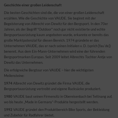
Geschichte einer großen Leidenschaft
Die besten Geschichten sind die, die von einer großen Leidenschaft
erzählen. Wie die Geschichte von VAUDE. Sie beginnt mit der
Begeisterung von Albrecht von Dewitz für den Bergsport. In den 70er
Jahren, als der Begriff "Outdoor" noch gar nicht existierte und echte
Bergsportausrüstung kaum angeboten wurde, erkannte er bereits das
große Marktpotenzial für diesen Bereich. 1974 gründete er das
Unternehmen VAUDE, das er nach seinen Initialen v. D. (sprich [fau´de])
benennt. Aus dem Ein-Mann-Unternehmen wird eine der führenden
Bergsportmarken Europas. Seit 2009 leitet Albrechts Tochter Antje von
Dewitz das Unternehmen.
Die erfolgreiche Bergtour von VAUDE – hier die wichtigsten
Meilensteine:
1974
Albrecht von Dewitz gründet die Firma VAUDE, die
Bergsportausrüstung vertreibt und eigene Rucksäcke produziert.
1980
VAUDE baut seinen Firmensitz in Obereisenbach bei Tettnang auf,
wo bis heute „Made in Germany“-Produkte hergestellt werden.
1992
VAUDE gründet den Produktbereich Bike Sports, der Bekleidung
und Zubehör für Radfahrer bietet.