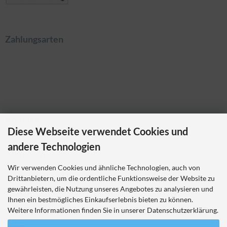
Zahlungsarten
Kontakt
Diese Webseite verwendet Cookies und
Ladybikewear.de
andere Technologien
Frau Nicole Theiß
Pellerweg 1
Wir verwenden Cookies und ähnliche Technologien, auch von
63486 Bruchköbel
Drittanbietern, um die ordentliche Funktionsweise der Website zu
Telefon 06181 7023214
gewährleisten, die Nutzung unseres Angebotes zu analysieren und
nicole.theiss@ladybikewear.de
Ihnen ein bestmögliches Einkaufserlebnis bieten zu können.
Weitere Informationen finden Sie in unserer Datenschutzerklärung.