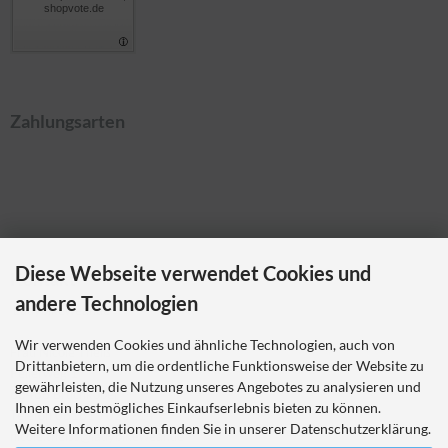
shopvote.de
Zahlungsarten
Diese Webseite verwendet Cookies und
Kontakt
andere Technologien
Ladybikewear.de
Wir verwenden Cookies und ähnliche Technologien, auch von
Frau Nicole Theiß
Drittanbietern, um die ordentliche Funktionsweise der Website zu
Pellerweg 1
gewährleisten, die Nutzung unseres Angebotes zu analysieren und
63486 Bruchköbel
Ihnen ein bestmögliches Einkaufserlebnis bieten zu können.
Telefon 06181 7023214
Weitere Informationen finden Sie in unserer Datenschutzerklärung.
nicole.theiss@ladybikewear.de